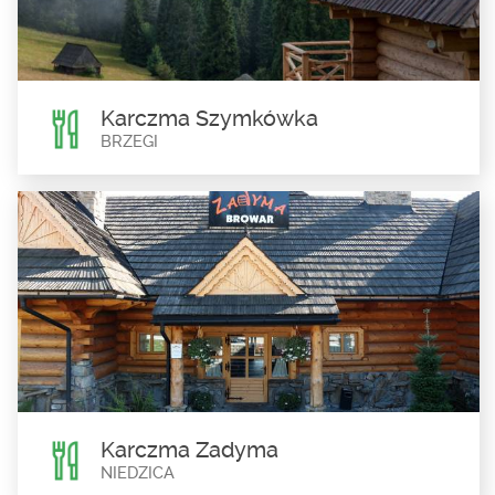
Kapliczka św. Floriana w Łapszach Wyżnych została ufundowana
w 1778 roku na jednym z krańców...
Karczma Szymkówka
BRZEGI
Karczma Szymkówka
Brzegi
Specjalnością karczmy są pulpeciki z mięsa jagnięcego
marynowane w tymianku, rozmarynie, czerwonym...
Karczma Zadyma
NIEDZICA