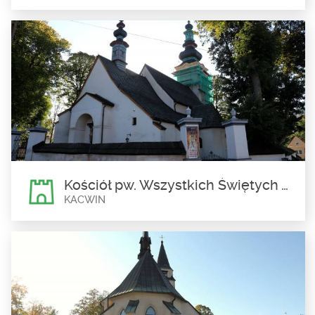
Kompleks Narciarski Kotelnica
Białczańska
Bukowina Tatrzańska
Największa na Podhalu i zarazem najlepsza stacja narciarska w
Polsce, o czym świadczy zdobycie...
Kościół pw. Wszystkich Świętych w Kacwinie
KACWIN
Kościół pw. Wszystkich
Świętych w Kacwinie
Kacwin