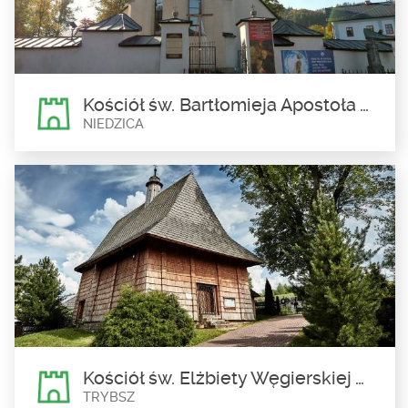
Kościół pw. Wszystkich Świętych w Kacwinie zaskakuje swoją
nietypową architekturą. Dach...
Kościół św. Bartłomieja Apostoła w Niedzicy
NIEDZICA
Kościół św. Bartłomieja
Apostoła w Niedzicy
Niedzica
Kościół św. Bartłomieja Apostoła w Niedzicy jest miejscem, w
którym odnaleźć możemy...
Kościół św. Elżbiety Węgierskiej w Trybszu
TRYBSZ