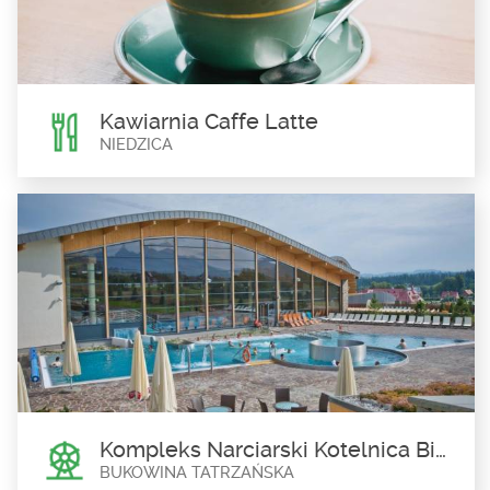
Frydmański dwór obronny, zwany też nader często kasztelem,
powstał pod koniec XVI wieku....
Kawiarnia Caffe Latte
NIEDZICA
Kawiarnia Caffe Latte
Niedzica
Zapraszamy do odwiedzenia kawiarni w Niedzicy. Orzeźwiające
drinki, piwo oraz liczne desery i kawy...
Kompleks Narciarski Kotelnica Białczańska
BUKOWINA TATRZAŃSKA