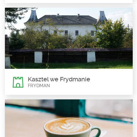
Karczma Zadyma
Niedzica
Zapraszamy do klimatycznej restauracji w tradycyjnym stylu z
doskonałym piwem spod samych Tatr. To...
Kasztel we Frydmanie
FRYDMAN
Kasztel we Frydmanie
Frydman