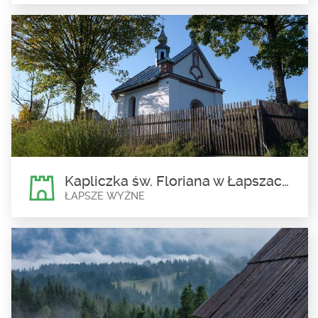
Kapliczka Nawiedzenia św.
Elżbiety we Frydmanie
Frydman
Kapliczka Nawiedzenia św. Elżbiety we Frydmanie została
ufundowana w 1708 r. przez właściciela...
Kapliczka św. Floriana w Łapszach Wyżnych
ŁAPSZE WYŻNE
Kapliczka św. Floriana w
Łapszach Wyżnych
Łapsze Wyżne