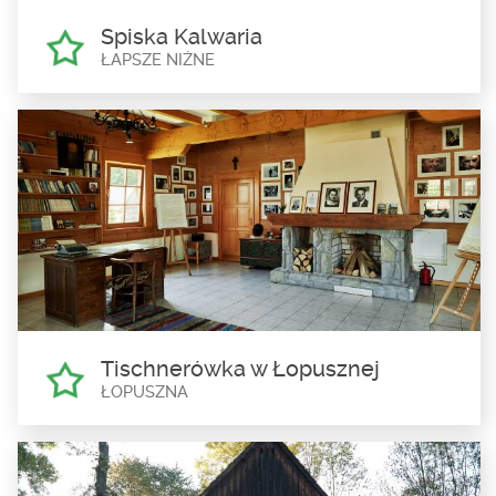
Spiska Kalwaria
ŁAPSZE NIŻNE
Spiska Kalwaria
Łapsze Niżne
Początki Kalwarii sięgają jesieni 2006 r. Wtedy to, w listopadzie,
dzięki zapaleńcom...
Tischnerówka w Łopusznej
ŁOPUSZNA