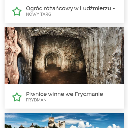
Ogród różańcowy w Ludźmierzu - Bazylika Wniebowzięcia NMP w Ludźmierzu
NOWY TARG
Ogród różańcowy w Ludźmierzu
- Bazylika Wniebowzięcia NMP
w Ludźmierzu
Nowy Targ
Ogród powstał przy Bazylice Wniebowzięcia Najświętszej Marii
Panny, jako pamiątka modlitwy...
Piwnice winne we Frydmanie
FRYDMAN