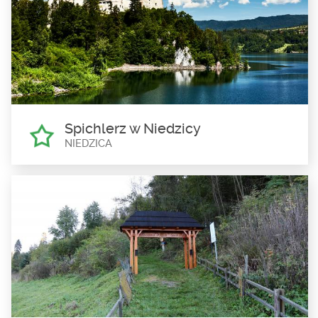
Piwnice winne we Frydmanie
Frydman
Piwnice to zbudowane w roku 1820 przez Andrzeja Horvatha,
dwupoziomowe, podziemne,...
Spichlerz w Niedzicy
NIEDZICA
Spichlerz w Niedzicy
Niedzica
Piętrowy spichlerz z murowaną piwnicą z XVIII w., będący
jedynym tego typu obiektem na całym...