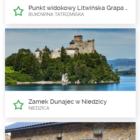
Punkt widokowy Litwińska Grapa w Czarnej Górze
BUKOWINA TATRZAŃSKA
Punkt widokowy Litwińska
Grapa w Czarnej Górze
Bukowina Tatrzańska
Litwińska Grapa to bezleśne wzniesienie Pogórza Spisko-
Gubałowskiego (908 m npm), cieszące...
Zamek Dunajec w Niedzicy
NIEDZICA