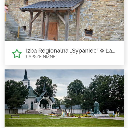
Zamek Dunajec w Niedzicy
Niedzica
Zbudowany ok. 1320 przez Rykolfa Berzewiczego, jako warownia
strzegąca północnej granicy...
Izba Regionalna „Sypaniec” w Łapszach Niżnych
ŁAPSZE NIŻNE
Izba Regionalna „Sypaniec” w
Łapszach Niżnych
Łapsze Niżne
Znajduje się przy kościele św. Kwiryna i stanowi prawdziwy skarb
kultury polskiego Spisza....