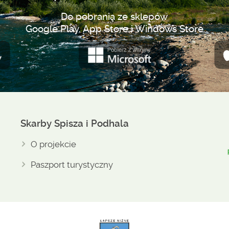
Do pobrania ze sklepów
Google Play, App Store i Windows Store
Skarby Spisza i Podhala
O projekcie
Paszport turystyczny