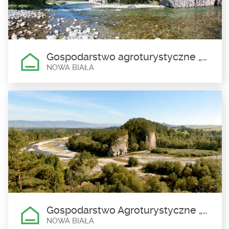
Obidowa
liczba miejsc noclegowych 15
Gospodarstwo agroturystyczne „Agroturystyka –Noclegi u Kalatów” Elżbieta Kalata
NOWA BIAŁA
Gospodarstwo agroturystyczne
„Agroturystyka –Noclegi u
Kalatów” Elżbieta Kalata
Nowa Biała
liczba miejsc noclegowych: 14 własny parking
Gospodarstwo Agroturystyczne „Apartament pod Obłazową”Celina Grobarczyk
NOWA BIAŁA