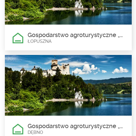
liczba miejsc noclegowych: 20
Gospodarstwo agroturystyczne „Pod Małą Górką” Eugeniusz i Grażyna Pietrzak
ŁOPUSZNA
Gospodarstwo agroturystyczne
„Pod Małą Górką” Eugeniusz i
Grażyna Pietrzak
Łopuszna
liczba miejsc noclegowych: 12
Gospodarstwo agroturystyczne „U Młynarczyków”, Krystyna i Wiesław Młynarczyk
DĘBNO