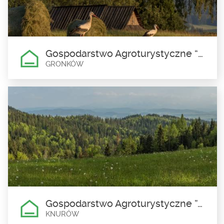
Knurów
Liczba miejsc noclegowych: 5
Gospodarstwo Agroturystyczne “Pokoje u Władka” Władysław Rzadkosz
GRONKÓW
Gospodarstwo Agroturystyczne
“Pokoje u Władka” Władysław
Rzadkosz
Gronków
Liczba miejsc noclegowych: 16
Gospodarstwo Agroturystyczne ”Agroturystyka Majka”Zbigniew Biel
KNURÓW