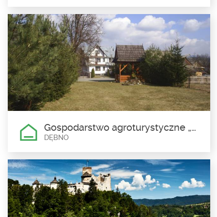
Gospodarstwo Agroturystyczne
„Apartament pod
Obłazową”Celina Grobarczyk
Nowa Biała
Liczba miejsc noclegowych: 6
Gospodarstwo agroturystyczne „Buła”, Franciszek Buła
DĘBNO
Gospodarstwo agroturystyczne
„Buła”, Franciszek Buła
Dębno