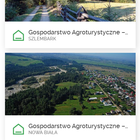
Gospodarstwo Agroturystyczne – Agroturystyka Jagodowa Polana – Włodzimierz Pawełek
SZLEMBARK
Gospodarstwo Agroturystyczne
– Agroturystyka Jagodowa
Polana – Włodzimierz Pawełek
Szlembark
Pokoje 2 i 3 osobowe z łazienką, kuchnia pralka, lodówka, dostęp
do TV, parking na...
Gospodarstwo Agroturystyczne – Jacek Haręza
NOWA BIAŁA