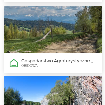
Gospodarstwo Agroturystyczne
”Agroturystyka Majka”Zbigniew
Biel
Knurów
pokoje 3 i więcej osobowe
Gospodarstwo Agroturystyczne „Agroturystyka u Ciupty” Wiesław Pranica
OBIDOWA
Gospodarstwo Agroturystyczne
„Agroturystyka u Ciupty”
Wiesław Pranica