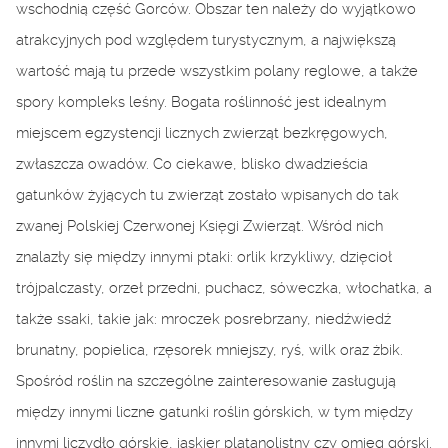
wschodnią część Gorców. Obszar ten należy do wyjątkowo
atrakcyjnych pod względem turystycznym, a największą
wartość mają tu przede wszystkim polany reglowe, a także
spory kompleks leśny. Bogata roślinność jest idealnym
miejscem egzystencji licznych zwierząt bezkręgowych,
zwłaszcza owadów. Co ciekawe, blisko dwadzieścia
gatunków żyjących tu zwierząt zostało wpisanych do tak
zwanej Polskiej Czerwonej Księgi Zwierząt. Wśród nich
znalazły się między innymi ptaki: orlik krzykliwy, dzięcioł
trójpalczasty, orzeł przedni, puchacz, sóweczka, włochatka, a
także ssaki, takie jak: mroczek posrebrzany, niedźwiedź
brunatny, popielica, rzęsorek mniejszy, ryś, wilk oraz żbik.
Spośród roślin na szczególne zainteresowanie zasługują
między innymi liczne gatunki roślin górskich, w tym między
innymi liczydło górskie, jaskier platanolistny czy omieg górski.