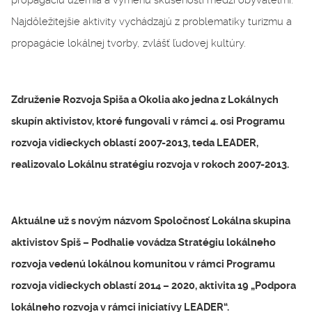
propagáciu územia a výmenu skúsenosti medzi obyvateľmi.
Najdôležitejšie aktivity vychádzajú z problematiky turizmu a
propagácie lokálnej tvorby, zvlášť ľudovej kultúry.
Združenie Rozvoja Spiša a Okolia ako jedna z Lokálnych
skupín aktivistov, ktoré fungovali v rámci 4. osi Programu
rozvoja vidieckych oblastí 2007-2013, teda LEADER,
realizovalo Lokálnu stratégiu rozvoja v rokoch 2007-2013.
Aktuálne už s novým názvom Spoločnosť Lokálna skupina
aktivistov Spiš – Podhalie vovádza Stratégiu lokálneho
rozvoja vedenú lokálnou komunitou v rámci Programu
rozvoja vidieckych oblastí 2014 – 2020, aktivita 19 „Podpora
lokálneho rozvoja v rámci iniciatívy LEADER“.