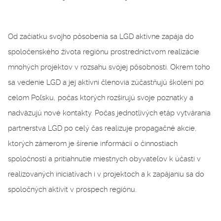
Od začiatku svojho pôsobenia sa LGD aktívne zapája do
spoločenského života regiónu prostredníctvom realizácie
mnohých projektov v rozsahu svojej pôsobnosti. Okrem toho
sa vedenie LGD a jej aktívni členovia zúčastňujú školení po
celom Poľsku, počas ktorých rozširujú svoje poznatky a
nadväzujú nové kontakty. Počas jednotlivých etáp vytvárania
partnerstva LGD po celý čas realizuje propagačné akcie,
ktorých zámerom je šírenie informácií o činnostiach
spoločnosti a pritiahnutie miestnych obyvateľov k účasti v
realizovaných iniciatívach i v projektoch a k zapájaniu sa do
spoločných aktivít v prospech regiónu.