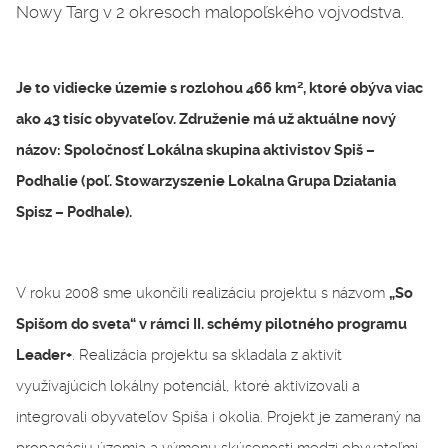
Nowy Targ v 2 okresoch malopoľského vojvodstva.
2
Je to vidiecke územie s rozlohou 466 km
, ktoré obýva viac
ako 43 tisíc obyvateľov. Združenie má už aktuálne nový
názov: Spoločnosť Lokálna skupina aktivistov Spiš –
Podhalie (poľ. Stowarzyszenie Lokalna Grupa Działania
Spisz – Podhale).
V roku 2008 sme ukončili realizáciu projektu s názvom
„So
Spišom do sveta“ v rámci II. schémy pilotného programu
. Realizácia projektu sa skladala z aktivít
Leader+
využívajúcich lokálny potenciál, ktoré aktivizovali a
integrovali obyvateľov Spiša i okolia. Projekt je zameraný na