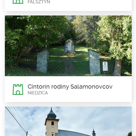
FALSZTYN
Cintorín Jugenfeldovcov
Falsztyn
Cintorín Jugenfeldovcov sa nachádza v obci Falštín....
Cintorín rodiny Salamonovcov
NIEDZICA
Cintorín rodiny Salamonovcov
Niedzica