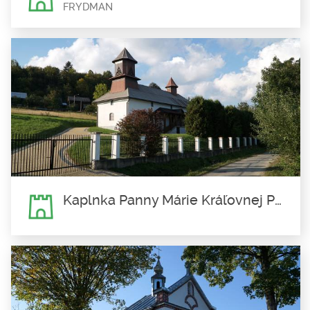
FRYDMAN
Kaplnka Navštívenia sv. Alžbety
vo Fridmane
Frydman
Kaplnka Navštívenia sv. Alžbety vo Fridmane bola postavená v
roku 1708. Dal ju...
Kaplnka Panny Márie Kráľovnej Poľska vo Falštíne
Kaplnka Panny Márie Kráľovnej
Poľska vo Falštíne