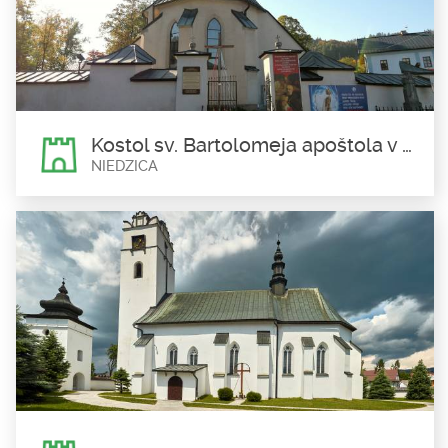
Tribši
Trybsz
Kostol bol postavený v roku 1567 zo smrekovcového dreva.
Najväčšou...
Kostol sv. Bartolomeja apoštola v Nedeci
NIEDZICA
Kostol sv. Bartolomeja apoštola
v Nedeci
Niedzica
Kostol sv. Bartolomeja apoštola v Nedeci je miesto, kde môžeme
nájsť mnoho...