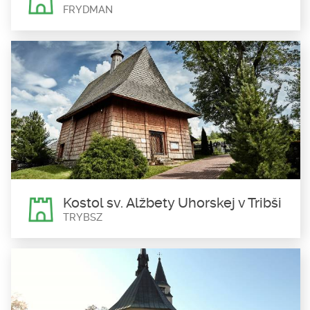
FRYDMAN
Kaštieľ vo Fridmane
Frydman
Fridmanský strážny hrad, často nazývaný taktiež kaštieľom,
bol...
Kostol sv. Alžbety Uhorskej v Tribši
TRYBSZ
Kostol sv. Alžbety Uhorskej v