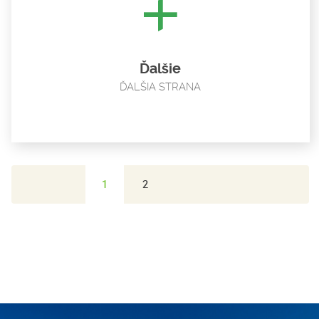
Groni-Leśnici
Groń
Kostol síce nie je pamiatková stavba (postavený bol v rokoch
1952-1958), ale...
Ďalšie
ĎALŠIA STRANA
1
2