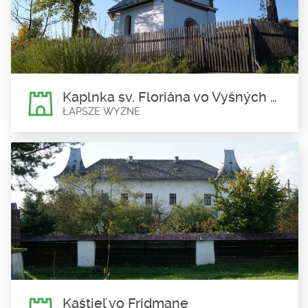
Kaplnka Panny Márie Kráľovnej Poľska vo Falštíne sa nachádza
v...
Kaplnka sv. Floriána vo Vyšných Lapšoch
ŁAPSZE WYŻNE
Kaplnka sv. Floriána vo Vyšných
Lapšoch
Łapsze Wyżne
Kaplnka sv. Floriána vo Vyšných Lapšoch bola postavená v
roku...
Kaštieľ vo Fridmane