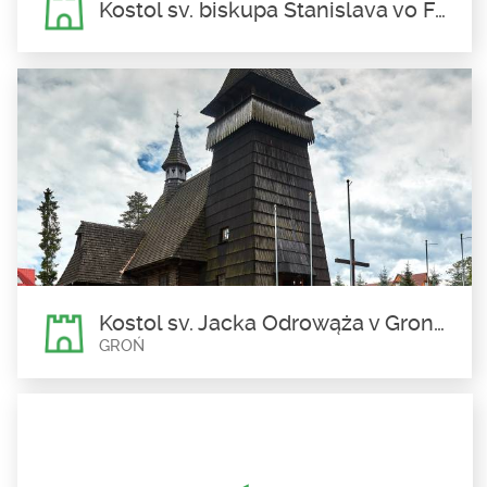
Kostol sv. biskupa Stanislava vo Fridmane
Kostol sv. biskupa Stanislava vo
Fridmane
Kostol sv. biskupa Stanislava vo Fridmane je výnimočným
príkladom spojenia...
Kostol sv. Jacka Odrowąża v Groni-Leśnici
GROŃ
Kostol sv. Jacka Odrowąża v