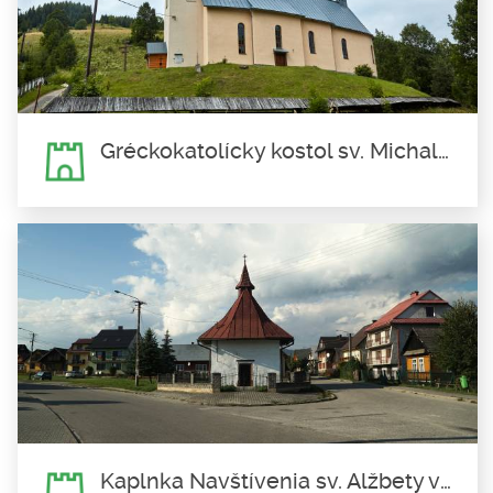
Cintorín rodiny Salamonovcov v Nedeci sa nachádza neďaleko
sýpky a colnice, na...
Gréckokatolícky kostol sv. Michala Archanjela v Osturni
Gréckokatolícky kostol sv.
Michala Archanjela v Osturni
Je to najzapadanejšie položený gréckokatolícky kostol na
Slovensku,...
Kaplnka Navštívenia sv. Alžbety vo Fridmane