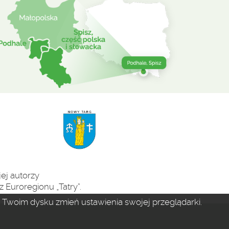
ej autorzy
 Euroregionu „Tatry”.
na Twoim dysku zmień ustawienia swojej przeglądarki.