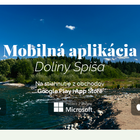
Mobilná aplikácia
Doliny Spiša
Na stiahnutie z obchodov
Google Play i App Store