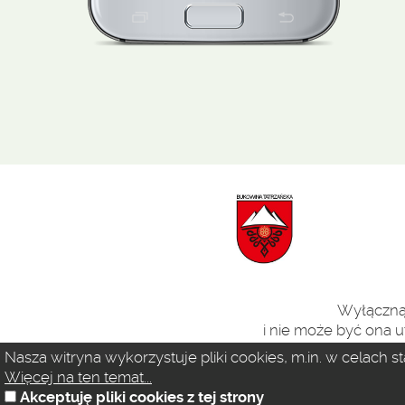
Wyłączną 
i nie może być ona u
Nasza witryna wykorzystuje pliki cookies, m.in. w celach 
Więcej na ten temat...
Akceptuję pliki cookies z tej strony