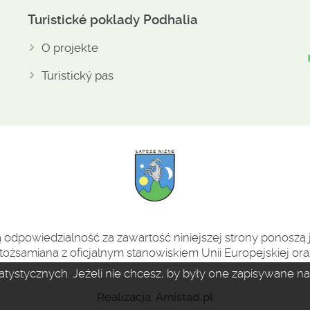
Turistické poklady Podhalia
O projekte
Turistický pas
odpowiedzialność za zawartość niniejszej strony ponoszą j
tożsamiana z oficjalnym stanowiskiem Unii Europejskiej oraz
statystycznych. Jeżeli nie chcesz, by były one zapisywane 
Realizacja:
Amistad.pl