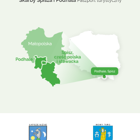
Skarby Spisza i Podhala
Paszport turystyczny