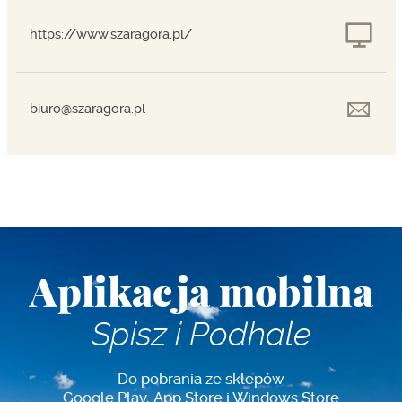
https://www.szaragora.pl/
biuro@szaragora.pl
Aplikacja mobilna
Spisz i Podhale
Do pobrania ze sklepów
Google Play, App Store i Windows Store