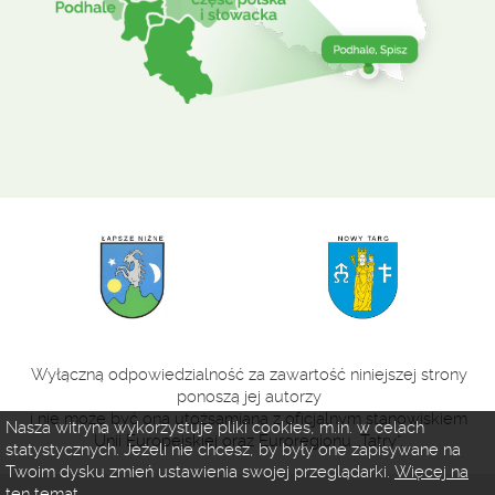
Wyłączną odpowiedzialność za zawartość niniejszej strony
ponoszą jej autorzy
i nie może być ona utożsamiana z oficjalnym stanowiskiem
Nasza witryna wykorzystuje pliki cookies, m.in. w celach
Unii Europejskiej oraz Euroregionu „Tatry”.
statystycznych. Jeżeli nie chcesz, by były one zapisywane na
Twoim dysku zmień ustawienia swojej przeglądarki.
Więcej na
ten temat...