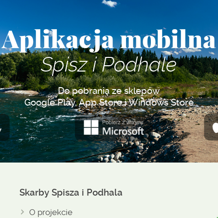
Aplikacja mobilna
Spisz i Podhale
Do pobrania ze sklepów
Google Play, App Store i Windows Store
Skarby Spisza i Podhala
O projekcie