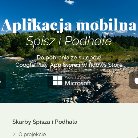
Aplikacja mobilna
Spisz i Podhale
Do pobrania ze sklepów
Google Play, App Store i Windows Store
Skarby Spisza i Podhala
O projekcie