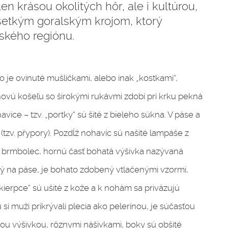
n krásou okolitých hôr, ale i kultúrou,
šetkým goralským krojom, ktorý
ského regiónu.
ko je ovinuté mušličkami, alebo inak „kostkami“,
anovú košeľu so širokými rukávmi zdobí pri krku pekná
ce – tzv. „portky“ sú šité z bieleho súkna. V páse a
(tzv. přypory). Pozdĺž nohavíc sú našité lampáše z
 brmbolec, hornú časť bohatá výšivka nazývaná
 na páse, je bohato zdobený vtlačenými vzormi,
ierpce“ sú ušité z kože a k nohám sa priväzujú
 si muži prikrývali plecia ako pelerínou, je súčasťou
u výšivkou, rôznymi nášivkami, boky sú obšité