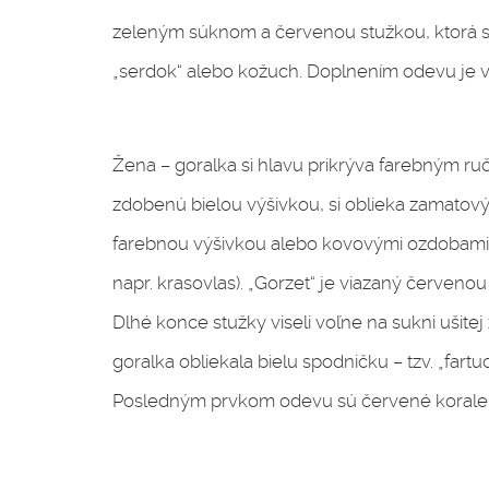
zeleným súknom a červenou stužkou, ktorá slúž
„serdok“ alebo kožuch. Doplnením odevu je v
Žena – goralka si hlavu prikrýva farebným r
zdobenú bielou výšivkou, si oblieka zamatový ž
farebnou výšivkou alebo kovovými ozdobami (
napr. krasovlas). „Gorzet“ je viazaný červenou
Dlhé konce stužky viseli voľne na sukni ušitej
goralka obliekala bielu spodničku – tzv. „fart
Posledným prvkom odevu sú červené korale, k