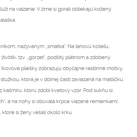
i na viazanie. V zime si gorali obliekajú kožený
alaška.
učníkom, nazývaným „smatka“. Na ľanovú košeľu,
ivôtik, tzv. „gorzet“, podšitý plátnom a zdobený
kovové pliešky zobrazujú obyčajne rastlinné motívy,
 stužkou, ktorá je v dolnej časti zaviazaná na mašličku.
 z kašmíru, ktorú zdobí kvetový vzor. Pod sukňu si
uch“, a na nohy si obúvala krpce viazané remienkami.
toré si ženy vešali okolo krku.