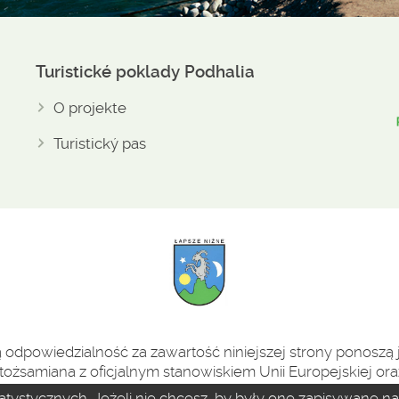
Turistické poklady Podhalia
O projekte
Turistický pas
odpowiedzialność za zawartość niniejszej strony ponoszą j
tożsamiana z oficjalnym stanowiskiem Unii Europejskiej oraz
statystycznych. Jeżeli nie chcesz, by były one zapisywane 