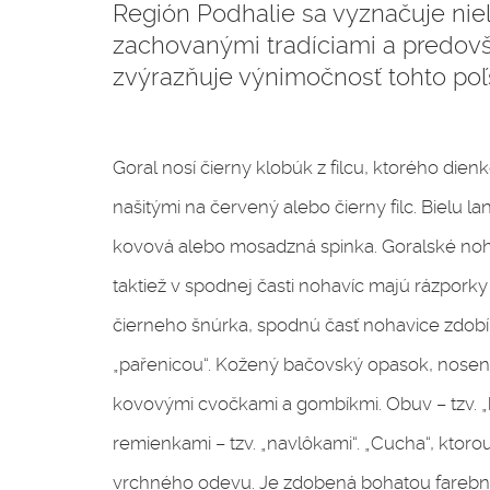
Región Podhalie sa vyznačuje niele
zachovanými tradíciami a predov
zvýrazňuje výnimočnosť tohto poľ
Goral nosí čierny klobúk z filcu, ktorého dien
našitými na červený alebo čierny filc. Bielu l
kovová alebo mosadzná spinka. Goralské nohavi
taktiež v spodnej časti nohavíc majú rázporky 
čierneho šnúrka, spodnú časť nohavice zdobí
„pařenicou“. Kožený bačovský opasok, nosený
kovovými cvočkami a gombíkmi. Obuv – tzv. „k
remienkami – tzv. „navlôkami“. „Cucha“, ktorou
vrchného odevu. Je zdobená bohatou farebno