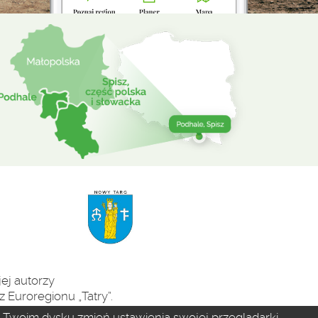
ej autorzy
 Euroregionu „Tatry”.
na Twoim dysku zmień ustawienia swojej przeglądarki.