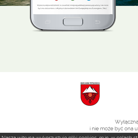
Wyłączną 
i nie może być ona u
Nasza witryna wykorzystuje pliki cookies, m.in. w celach 