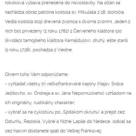
rokoková výbava prenesená do novostavby. Na oltári sa
nachádza obraz patróna kostola sv. Mikuláša z 18. storočia.
Vedľa kostola stojí drevená zvonica s dvoma zvonmi. Jeden z
nich bol privezený (z roku 1782) z Červeného kláštora (po
likvidácii tamojšieho kláštora Kamaldulov), druhý, ešte starší
(z roku 1726), pochádza z Viedne.
Okrem toho Vám odporúčame:
- vyhľadať všetky tri veľkofrankovské kaplny (Najsv. Srdca
Ježišovho, sv. Ondreja a sv. Jána Nepomúckeho) vzhľadom na
ich originálny, rustikálny charakter;
- vybrať sa na cyklotúru po „Spišskom okruhu“ a prejsť cez
Osturňu, Repiská, Vyšné a Nižné Lapše do Nedece, odkiaľ sa
cez Kacvín dostanete späť do Veľkej Frankovej;