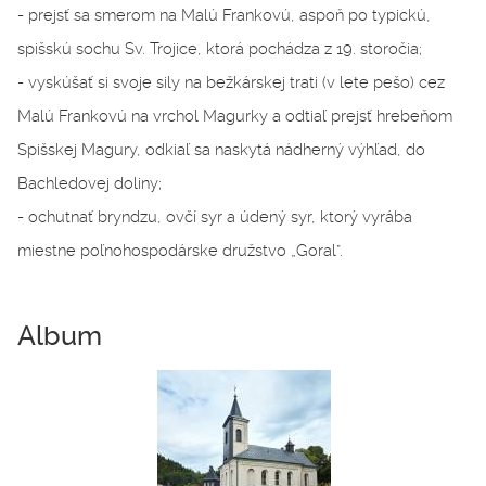
- prejsť sa smerom na Malú Frankovú, aspoň po typickú,
spišskú sochu Sv. Trojice, ktorá pochádza z 19. storočia;
- vyskúšať si svoje sily na bežkárskej trati (v lete pešo) cez
Malú Frankovú na vrchol Magurky a odtiaľ prejsť hrebeňom
Spišskej Magury, odkiaľ sa naskytá nádherný výhľad, do
Bachledovej doliny;
- ochutnať bryndzu, ovčí syr a údený syr, ktorý vyrába
miestne poľnohospodárske družstvo „Goral”.
Album