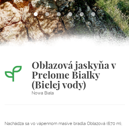
Obłazová jaskyňa v
Prelome Bialky
(Bielej vody)
Nowa Biała
Nachádza sa vo vápennom masíve bradla Obłazová (670 m),