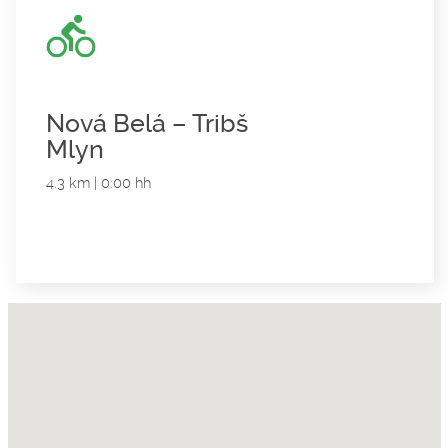
Nová Belá – Tribš
Mlyn
4.3 km | 0:00 hh