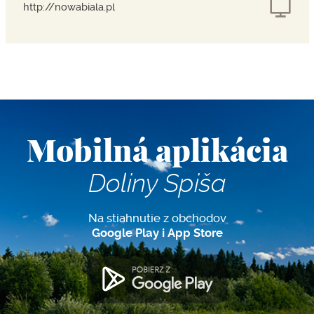
http://nowabiala.pl
Mobilná aplikácia
Doliny Spiša
Na stiahnutie z obchodov
Google Play i App Store