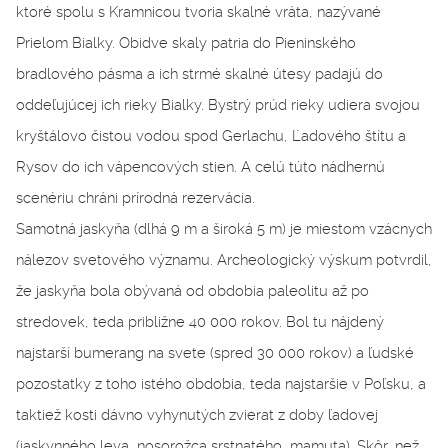
ktoré spolu s Kramnicou tvoria skalné vráta, nazývané
Prielom Bialky. Obidve skaly patria do Pieninského
bradlového pásma a ich strmé skalné útesy padajú do
oddeľujúcej ich rieky Bialky. Bystrý prúd rieky udiera svojou
kryštálovo čistou vodou spod Gerlachu, Ľadového štítu a
Rysov do ich vápencových stien. A celú túto nádhernú
scenériu chráni prírodná rezervácia.
Samotná jaskyňa (dlhá 9 m a široká 5 m) je miestom vzácnych
nálezov svetového významu. Archeologický výskum potvrdil,
že jaskyňa bola obývaná od obdobia paleolitu až po
stredovek, teda približne 40 000 rokov. Bol tu nájdený
najstarší bumerang na svete (spred 30 000 rokov) a ľudské
pozostatky z toho istého obdobia, teda najstaršie v Poľsku, a
taktiež kosti dávno vyhynutých zvierat z doby ľadovej
(jaskynného leva, nosorožca srstnatého, mamuta). Skôr, než