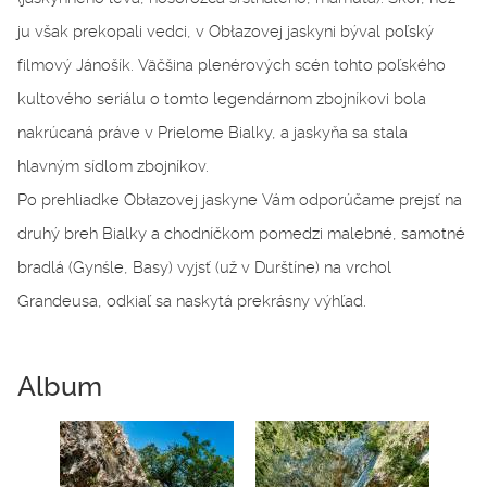
ju však prekopali vedci, v Obłazovej jaskyni býval poľský
filmový Jánošík. Väčšina plenérových scén tohto poľského
kultového seriálu o tomto legendárnom zbojníkovi bola
nakrúcaná práve v Prielome Bialky, a jaskyňa sa stala
hlavným sídlom zbojníkov.
Po prehliadke Obłazovej jaskyne Vám odporúčame prejsť na
druhý breh Bialky a chodníčkom pomedzi malebné, samotné
bradlá (Gynśle, Basy) vyjsť (už v Durštíne) na vrchol
Grandeusa, odkiaľ sa naskytá prekrásny výhľad.
Album