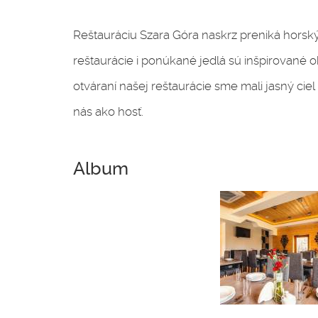
Reštauráciu Szara Góra naskrz preniká horsk
reštaurácie i ponúkané jedlá sú inšpirované oko
otváraní našej reštaurácie sme mali jasný ciel – 
nás ako hosť.
Album