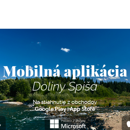
Mobilná aplikácia
Doliny Spiša
Na stiahnutie z obchodov
Google Play i App Store