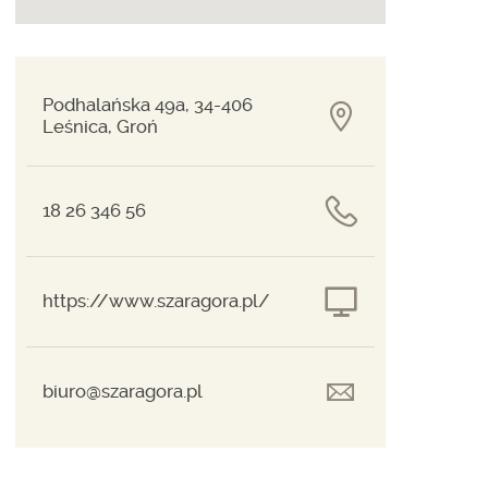
Podhalańska 49a, 34-406
Leśnica, Groń
18 26 346 56
https://www.szaragora.pl/
biuro@szaragora.pl