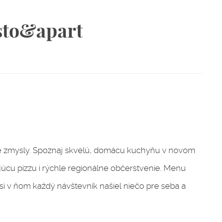
sto&apart
e zmysly. Spoznaj skvelú, domácu kuchyňu v novom
júcu pizzu i rýchle regionálne občerstvenie. Menu
 si v ňom každý návštevník našiel niečo pre seba a