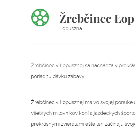
Žrebčinec Ło
Łopuszna
Žrebčinec v Łopusznej sa nachádza v prekrás
poriadnu dávku zábavy.
Žrebčinec v Łopusznej má vo svojej ponuke š
všetkých milovníkov koní a jazdeckých športov,
prekrásnymi zvieratami ešte len začínajú svo