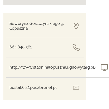
Seweryna Goszczyńskiego 9,
Łopuszna
664 840 361
http://www.stadninalopuszna.ugnowytarg.pl/
bustak62@poczta.onet.pl