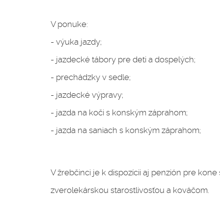
V ponuke:
- výuka jazdy;
- jazdecké tábory pre deti a dospelých;
- prechádzky v sedle;
- jazdecké výpravy;
- jazda na koči s konským záprahom;
- jazda na saniach s konským záprahom;
V žrebčinci je k dispozícii aj penzión pre kone
zverolekárskou starostlivosťou a kováčom.