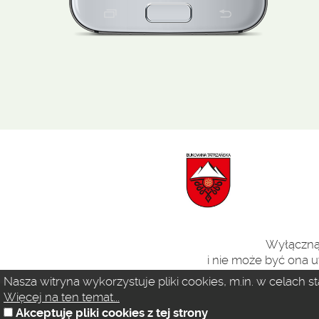
Wyłączną 
i nie może być ona u
Nasza witryna wykorzystuje pliki cookies, m.in. w celach 
Więcej na ten temat...
Akceptuję pliki cookies z tej strony