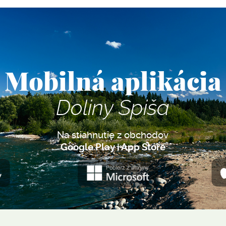
Mobilná aplikácia
Doliny Spiša
Na stiahnutie z obchodov
Google Play i App Store