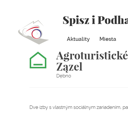
Spisz i Podh
Aktuality
Miesta
Agroturistické
Zązel
Dębno
Dve izby s vlastným sociálnym zariadením, p