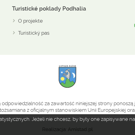
Turistické poklady Podhalia
O projekte
Turistický pas
odpowiedzialność za zawartość niniejszej strony ponoszą j
tożsamiana z oficjalnym stanowiskiem Unii Europejskiej oraz
statystycznych. Jeżeli nie chcesz, by były one zapisywane 
Realizacja:
Amistad.pl