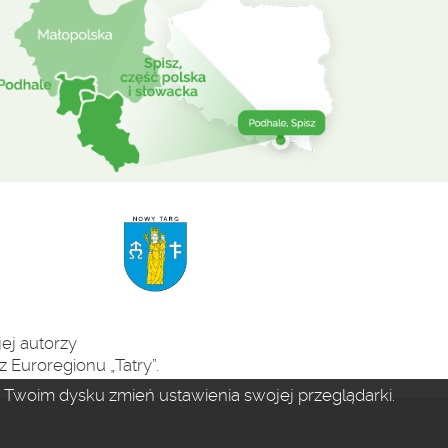
ej autorzy
 Euroregionu „Tatry”.
na Twoim dysku zmień ustawienia swojej przeglądarki.