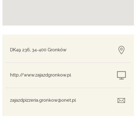
DK49 236, 34-400 Gronków
http://www.zajazdgronkow.pl
zajazdpizzeria.gronkow@onet.pl