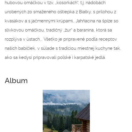
hubovou omáčkou v tzv. „kosorkách“, t.j. nádobách
urobených zo smaženého oštiepka z Białky, s prílohou z
kvasákov a s jačmennými krúpami… Jahňacina na špíze so
slivkovou omáčkou, tradičný „žur“ a baranina, ktorá sa
rozplýva v ústach... Všetko je pripravené podľa receptov
našich babičiek, v súlade s tradíciou miestnej kuchyne tak,
ako sa kedysi pripravovali poľské i karpatské jedlá.
Album