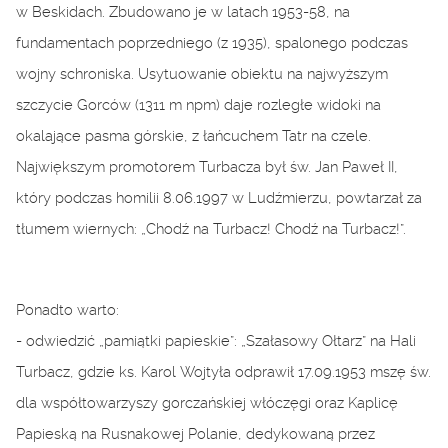
w Beskidach. Zbudowano je w latach 1953-58, na
fundamentach poprzedniego (z 1935), spalonego podczas
wojny schroniska. Usytuowanie obiektu na najwyższym
szczycie Gorców (1311 m npm) daje rozległe widoki na
okalające pasma górskie, z łańcuchem Tatr na czele.
Największym promotorem Turbacza był św. Jan Paweł II,
który podczas homilii 8.06.1997 w Ludźmierzu, powtarzał za
tłumem wiernych: „Chodź na Turbacz! Chodź na Turbacz!”.
Ponadto warto:
- odwiedzić „pamiątki papieskie”: „Szałasowy Ołtarz” na Hali
Turbacz, gdzie ks. Karol Wojtyła odprawił 17.09.1953 mszę św.
dla współtowarzyszy gorczańskiej włóczęgi oraz Kaplicę
Papieską na Rusnakowej Polanie, dedykowaną przez