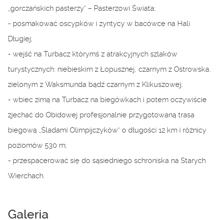
„gorczańskich pasterzy” – Pasterzowi Świata;
- posmakować oscypków i zyntycy w bacówce na Hali
Długiej;
- wejść na Turbacz którymś z atrakcyjnych szlaków
turystycznych: niebieskim z Łopusznej, czarnym z Ostrowska,
zielonym z Waksmunda bądź czarnym z Klikuszowej;
- wbiec zimą na Turbacz na biegówkach i potem oczywiście
zjechać do Obidowej profesjonalnie przygotowaną trasa
biegową „Śladami Olimpijczyków” o długości 12 km i różnicy
poziomów 530 m;
- przespacerować się do sąsiedniego schroniska na Starych
Wierchach.
Galeria