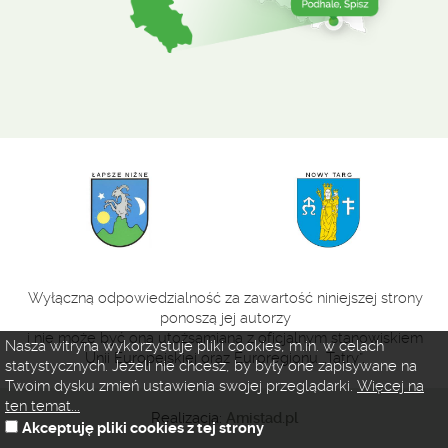
Wyłączną odpowiedzialność za zawartość niniejszej strony
ponoszą jej autorzy
i nie może być ona utożsamiana z oficjalnym stanowiskiem
Nasza witryna wykorzystuje pliki cookies, m.in. w celach
Unii Europejskiej oraz Euroregionu „Tatry”.
statystycznych. Jeżeli nie chcesz, by były one zapisywane na
Twoim dysku zmień ustawienia swojej przeglądarki.
Więcej na
ten temat...
Realizacja:
Amistad.pl
Akceptuję pliki cookies z tej strony