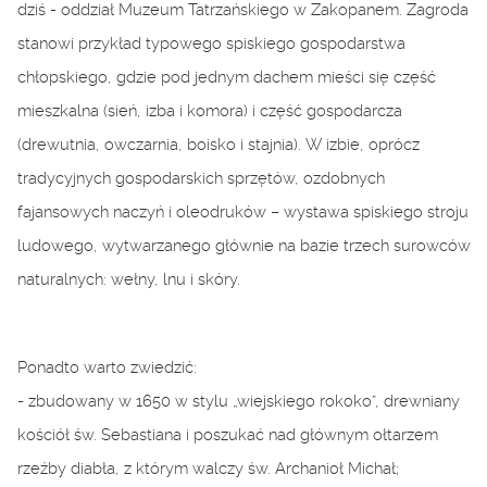
dziś - oddział Muzeum Tatrzańskiego w Zakopanem. Zagroda
stanowi przykład typowego spiskiego gospodarstwa
chłopskiego, gdzie pod jednym dachem mieści się część
mieszkalna (sień, izba i komora) i część gospodarcza
(drewutnia, owczarnia, boisko i stajnia). W izbie, oprócz
tradycyjnych gospodarskich sprzętów, ozdobnych
fajansowych naczyń i oleodruków – wystawa spiskiego stroju
ludowego, wytwarzanego głównie na bazie trzech surowców
naturalnych: wełny, lnu i skóry.
Ponadto warto zwiedzić:
- zbudowany w 1650 w stylu „wiejskiego rokoko”, drewniany
kościół św. Sebastiana i poszukać nad głównym ołtarzem
rzeźby diabła, z którym walczy św. Archanioł Michał;