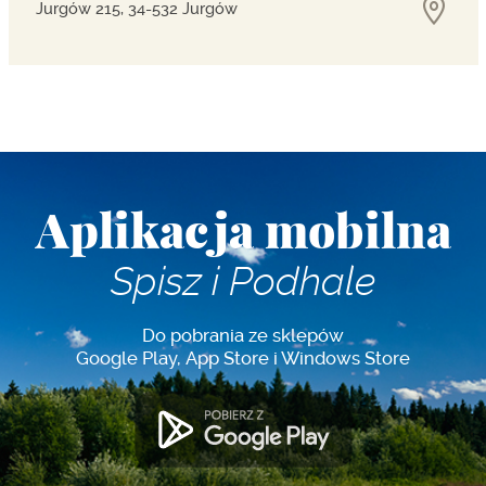
Jurgów 215, 34-532 Jurgów
Aplikacja mobilna
Spisz i Podhale
Do pobrania ze sklepów
Google Play, App Store i Windows Store