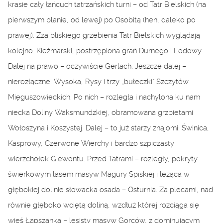
krasie cały łańcuch tatrzańskich turni – od Tatr Bielskich (na
pierwszym planie, od lewej) po Osobitą (hen, daleko po
prawej). Zza bliskiego grzebienia Tatr Bielskich wyglądają
kolejno: Kieżmarski, postrzępiona grań Durnego i Lodowy.
Dalej na prawo – oczywiście Gerlach. Jeszcze dalej –
nierozłączne: Wysoka, Rysy i trzy „bułeczki” Szczytów
Mięguszowieckich. Po nich – rozległa i nachylona ku nam
niecka Doliny Waksmundzkiej, obramowana grzbietami
Wołoszyna i Koszystej. Dalej – to już starzy znajomi: Świnica,
Kasprowy, Czerwone Wierchy i bardzo szpiczasty
wierzchołek Giewontu. Przed Tatrami – rozległy, pokryty
świerkowym lasem masyw Magury Spiskiej i leżąca w
głębokiej dolinie słowacka osada – Osturnia. Za plecami, nad
równie głęboko wciętą doliną, wzdłuż której rozciąga się
wieś Łapszanka – lesisty masyw Gorców, z dominującym