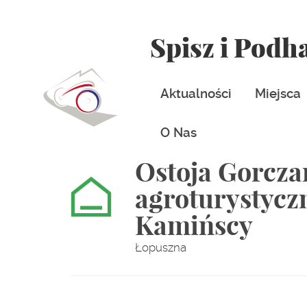
Spisz i Podh
Aktualności
Miejsca
O Nas
Ostoja Gorcza
agroturystycz
Kamińscy
Łopuszna