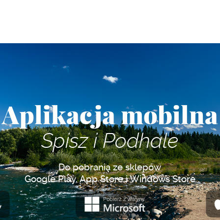
Aplikacja mobilna
Spisz i Podhale
Do pobrania ze sklepów
Google Play, App Store i Windows Store