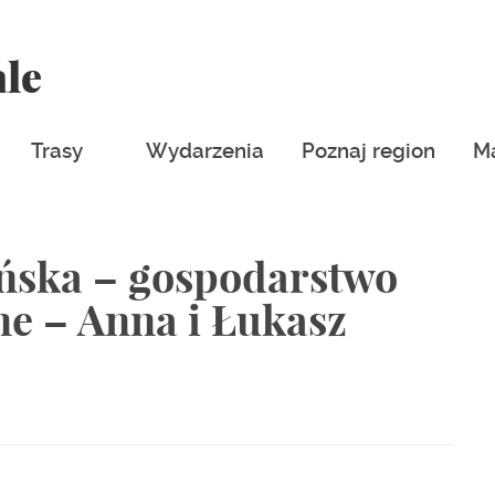
ale
Trasy
Wydarzenia
Poznaj region
M
ńska – gospodarstwo
ne – Anna i Łukasz