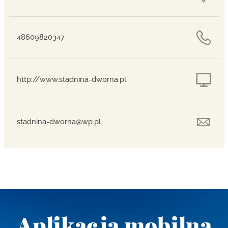
48609820347
http://www.stadnina-dworna.pl
stadnina-dworna@wp.pl
Aplikacja mobilna