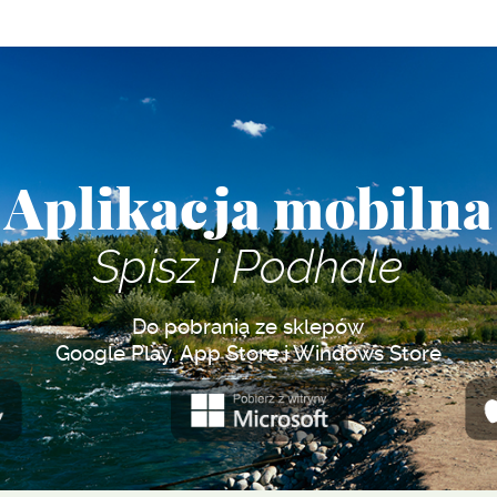
Aplikacja mobilna
Spisz i Podhale
Do pobrania ze sklepów
Google Play, App Store i Windows Store