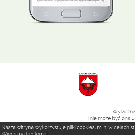
Wyłączną 
i nie może być ona u
Nasza witryna wykorzystuje pliki cookies, m.in. w celach 
Więcej na ten temat...