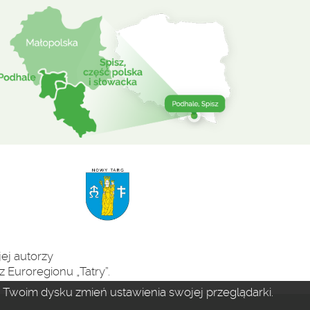
ej autorzy
 Euroregionu „Tatry”.
na Twoim dysku zmień ustawienia swojej przeglądarki.