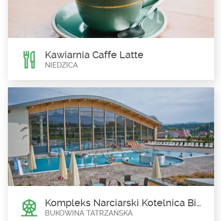
Frydmański dwór obronny, zwany też nader często kasztelem,
powstał pod koniec XVI wieku....
Kawiarnia Caffe Latte
NIEDZICA
Kawiarnia Caffe Latte
Niedzica
Zapraszamy do odwiedzenia kawiarni w Niedzicy. Orzeźwiające
drinki, piwo oraz liczne desery i kawy...
Kompleks Narciarski Kotelnica Białczańska
BUKOWINA TATRZAŃSKA