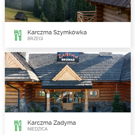
Kapliczka św. Floriana w Łapszach Wyżnych została ufundowana
w 1778 roku na jednym z krańców...
Karczma Szymkówka
BRZEGI
Karczma Szymkówka
Brzegi
Specjalnością karczmy są pulpeciki z mięsa jagnięcego
marynowane w tymianku, rozmarynie, czerwonym...
Karczma Zadyma
NIEDZICA