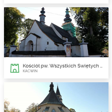
Kompleks Narciarski Kotelnica
Białczańska
Bukowina Tatrzańska
Największa na Podhalu i zarazem najlepsza stacja narciarska w
Polsce, o czym świadczy zdobycie...
Kościół pw. Wszystkich Świętych w Kacwinie
KACWIN
Kościół pw. Wszystkich
Świętych w Kacwinie
Kacwin