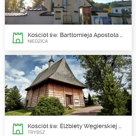
Kościół pw. Wszystkich Świętych w Kacwinie zaskakuje swoją
nietypową architekturą. Dach...
Kościół św. Bartłomieja Apostoła w Niedzicy
NIEDZICA
Kościół św. Bartłomieja
Apostoła w Niedzicy
Niedzica
Kościół św. Bartłomieja Apostoła w Niedzicy jest miejscem, w
którym odnaleźć możemy...
Kościół św. Elżbiety Węgierskiej w Trybszu
TRYBSZ