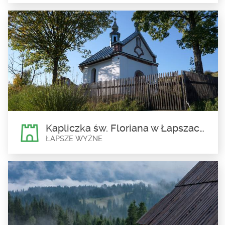
Kapliczka Nawiedzenia św.
Elżbiety we Frydmanie
Frydman
Kapliczka Nawiedzenia św. Elżbiety we Frydmanie została
ufundowana w 1708 r. przez właściciela...
Kapliczka św. Floriana w Łapszach Wyżnych
ŁAPSZE WYŻNE
Kapliczka św. Floriana w
Łapszach Wyżnych
Łapsze Wyżne