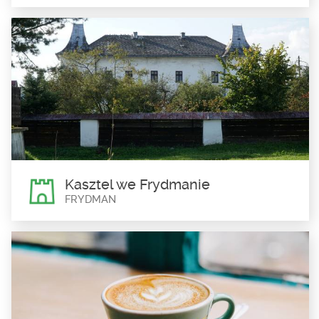
Karczma Zadyma
Niedzica
Zapraszamy do klimatycznej restauracji w tradycyjnym stylu z
doskonałym piwem spod samych Tatr. To...
Kasztel we Frydmanie
FRYDMAN
Kasztel we Frydmanie
Frydman